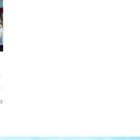
商
り
様
12