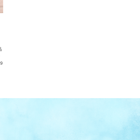
出
ト
品
、
29