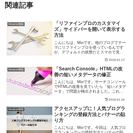
関連記事
「リファインプロのカスタマイ
Amazon物販
ズ」サイドバーを開いて表示する
方法
こんにちは、Mioです。他のブログでテー
マにリファインプロを使っているんです
が、デフォルトの状態だとスマホで見た
時にサイドバーが表示されないんです。
2018.01.17
サブコンテンツというボタンをクリック
するとサイドバーが開いてコンテンツが
「Search Console」HTMLの改
Amazon物販
表示されるんですが、...
善の短いメタデータの修正
こんにちは、Mioです。サーチコンソール
でHTMLの改善を見ていたら「短いメタデ
ータ」で問題が検出されました。これが
SEO的にマイナスになる可能性は少ない
2018.01.16
ようですが、改善することでユーザービ
リティを高めることが出来るので出来れ
アクセスアップに！人気ブログラ
Amazon物販
ば修正しましょ...
ンキングの登録方法とバナーの貼
り方
こんにちは、Mioです。今回は、人気ブロ
グランキングへの登録方法とバナーの貼