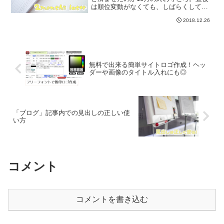
は順位変動がなくても、しばらくしてな
んか変化があるのかな？と思いながら2カ
2018.12.26
月経過したのでこの記事はその振り返り
です💡結論からいうと特に変動はなく、
アクセス...
無料で出来る簡単サイトロゴ作成！ヘッ
ダーや画像のタイトル入れにも◎
「ブログ」記事内での見出しの正しい使
い方
コメント
コメントを書き込む