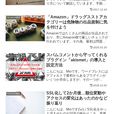
り方について解説していきます。手順は
とっても簡単で、数分あればすぐに設置
2017.12.19
できてしまいます。アクセス増加につな
げるためにも、ブログを立ち上げたらな
「Amazon」ドラッグスストアカ
Amazon物販
るべく早めに登録して...
テゴリーは危険物の出品規制に気
を付けよう
Amazonではたくさんの商品が出品されて
おり、常にAmazon側で厳しいチェックが
行われています。その為、最初は問題な
く出品できていた商品がいつの間にか出
2025.02.25
品が難しくなっているものがあったりす
るんですよね。今まで利益が出ていた商
スパムコメントから守ってくれる
Amazon物販
品が急に売れ...
プラグイン「akismet」の導入と
設定方法
こんにちは、Mioです。ワードプレスには
デフォルトで最初からあるプラグインが
いくつか存在しますが、その一つが
「akismet」です。エックスサーバーを使
2018.12.02
っていれば海外からのアクセスを制限す
る設定も出来ますが、それでも他に何も
SSL化して2か月後…順位変動や
Amazon物販
対策を取らなけれ...
アクセスの変化はあったのかなど
振り返り
こんにちは、Mioです('ω')ノSSL化をやっ
と済ませたのが10月の終わりころ。直後