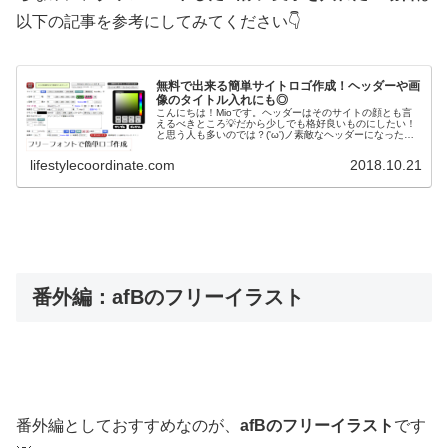
以下の記事を参考にしてみてください👇
無料で出来る簡単サイトロゴ作成！ヘッダーや画
像のタイトル入れにも◎
こんにちは！Mioです。ヘッダーはそのサイトの顔とも言
えるべきところ💡だから少しでも格好良いものにしたい！
と思う人も多いのでは？('ω')ノ素敵なヘッダーになったら
その分愛着もわきますよね✨でも、プロに頼むのであれば
それなりにお金もかかって...
lifestylecoordinate.com
2018.10.21
番外編：afBのフリーイラスト
番外編としておすすめなのが、
afBのフリーイラスト
です