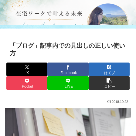
「ブログ」記事内での見出しの正しい使い
方
X
Facebook
はてブ
Pocket
LINE
コピー
2018.10.22