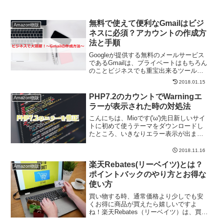
無料で使えて便利なGmailはビジ
Amazon物販
ネスに必須？アカウントの作成方
法と手順
Googleが提供する無料のメールサービス
であるGmailは、プライベートはもちろん
のことビジネスでも重宝出来るツールの
一つです。フォルダの整理がしやすいの
2018.01.15
でプライベート用と合わせて使っても良
いのですが、ビジネス用としても一つは
PHP7.2のカウントでWarningエ
Amazon物販
持っておきた...
ラーが表示された時の対処法
こんにちは、Mioです('ω')先日新しいサイ
トに初めて使うテーマをダウンロードし
たところ、いきなりエラー表示が出まし
たΣ(･ω･ﾉ)ﾉ！色々なテーマを試してみた
い気持ちがありつつ、でも使い方が面倒
2018.11.16
じゃない（個人的に）と良いな～と思い
楽天Rebates(リーベイツ)とは？
ながら...
Amazon物販
ポイントバックのやり方とお得な
使い方
買い物する時、通常価格より少しでも安
くお得に商品が買えたら嬉しいですよ
ね！楽天Rebates（リーベイツ）は、買い