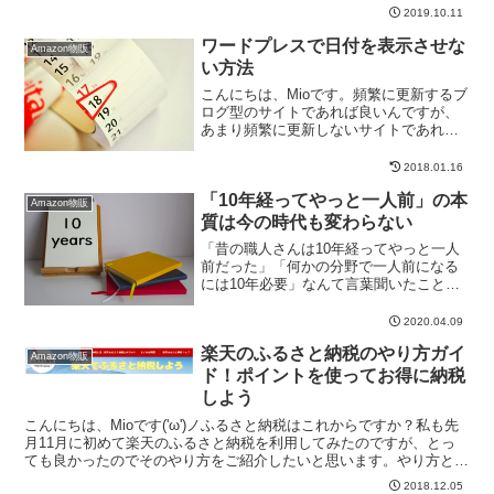
物する時に「ただ経由するだけ」で楽天
2019.10.11
ポイントがかえってきます。どれくらい
のポイントがかえってくるかはそのお店
ワードプレスで日付を表示させな
Amazon物販
によって違うんです...
い方法
こんにちは、Mioです。頻繁に更新するブ
ログ型のサイトであれば良いんですが、
あまり頻繁に更新しないサイトであれば
日付の表示がないほうが良い場合があり
ます。ワードプレスであれば、簡単に日
2018.01.16
付を非表示にすることが出来るので今回
「10年経ってやっと一人前」の本
はその設定についてご...
Amazon物販
質は今の時代も変わらない
「昔の職人さんは10年経ってやっと一人
前だった」「何かの分野で一人前になる
には10年必要」なんて言葉聞いたことが
あると思います。でも、今の時代、イン
ターネットが普及してから何でもかんで
2020.04.09
もスピーディーになり、情報を手に入れ
楽天のふるさと納税のやり方ガイ
る早さも処理する速さ...
Amazon物販
ド！ポイントを使ってお得に納税
しよう
こんにちは、Mioです('ω')ノふるさと納税はこれからですか？私も先
月11月に初めて楽天のふるさと納税を利用してみたのですが、とっ
ても良かったのでそのやり方をご紹介したいと思います。やり方と言
っても難しいことは何もなく、事前にシミュレーシ...
2018.12.05