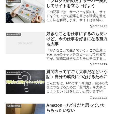
「ブログの始め方」サーバー契約
Amazon物販
は、自分に合った戦...
してサイトを立ち上げよう
この記事では、サーバーを契約し、サイ
トを立ち上げて記事を書ける環境を整え
る方法を解説します。サイトは有料のワ
ードプレスを使います。そのため、サー
2020.04.12
バーやドメインを有料で取得する必要が
あります。有料と言っても月々千数百円
好きなことを仕事にするのも良い
Amazon物販
のお金がかかるくらいで、...
けど、今の仕事を好きになる努力
も大事
「好きなことで生きていく」この言葉は
YouTubeのキャッチコピーとして有名で
すが、実際に好きなことを仕事にする生
活は、誰もが憧れることですよね。そし
2020.04.25
て、今の時代はそれを実現させることは
そんなに難しくありません。Youtuberも
質問力ってすごく大事だなという
Amazon物販
そうですが...
話：自分の成長につなげるために
こんにちは、Mioです！今回は、自分の成
長につなげるために「質問力」を大事に
しようという話をしたいと思います💡何
かわからないことがあったり、人に聞き
2018.11.24
たいことがあった時はこの「質問力」を
意識するだけで成長スピードが全然違う
Amazon=せどりだと思っていた
Amazon物販
と感じています。わか...
らもったいない