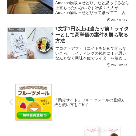
Amazon物販＝せどり、だと思ってるなら
正直もったいないです🥹多くの人が
Amazon物販＝せどりって思ってて、店舗
に直接仕入れに行くとか🚚毎日ずっとリ
2026.07.17
サーチばかりみたいな、体力勝負のイメ
ージ持ってる人が多いんです😦でも私が
1文字1円以上は当たり前！ライタ
Amazon物販
やってるAmaz...
ーとして高単価の案件を勝ち取る
方法
ブログ・アフィリエイトを始めて間もな
いころ、ライティングの勉強に！と思い
なんとなく興味本位でライターを始めま
した。が、まともなオファーが全くなく
2025.02.04
お小遣い程度のタスク案件をこなす日々
でした。もっと稼げると思っていたの
で、「なんだこれ、大して稼...
「懸賞サイト」フルーツメールの登録方
法と使い方をご紹介