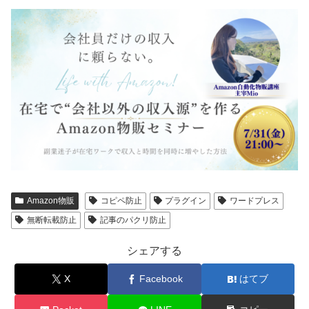
Amazon物販
コピペ防止
プラグイン
ワードプレス
無断転載防止
記事のパクリ防止
シェアする
X
Facebook
はてブ