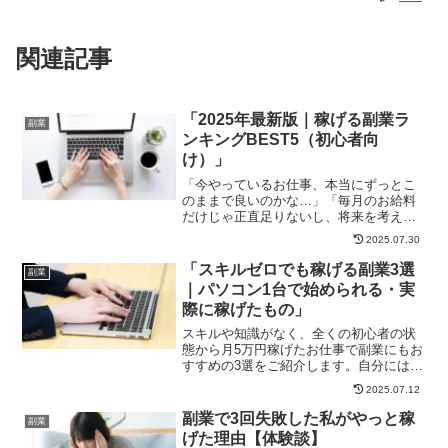
関連記事
「2025年最新版｜稼げる副業ラ
副業
ンキングBEST5（初心者向
け）」
「今やっているお仕事、本当にずっとこ
のままで良いのかな…」「毎月のお給料
だけじゃ正直足りないし、将来を考えた
ら不安しかない」「在宅でも出来る副業
2025.07.30
っていろいろあるし、結局どれを選んだ
らいいの？」そんな疑問や不安を抱いて
「スキルゼロでも稼げる副業3選
副業
なかなか前に進めないあな...
｜パソコン1台で始められる・実
際に稼げたもの」
スキルや知識がなく、全くの初心者の状
態から月5万円稼げたお仕事で副業にもお
すすめの3選をご紹介します。自分にはこ
れと言って得意なことが無く、やりたい
2025.07.12
こともない、経験や知識もないけど会社
以外の収入を得たいという方はぜひ参考
副業で3回失敗した私がやっと稼
副業
にしてください。実際...
げた理由【体験談】