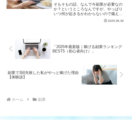
そもそもの話、なんで今副業が必要なの
か？というところなんですが、やっぱり
いつ何が起きるかわからないので備えて
おく意味で会社以外にも収入源を持って
2025.06.30
おくと安心です。副業を始め、そのビジ
ネスが大きくなってきたら独立するのも
良し、引き続き会社員をや...
「2025年最新版｜稼げる副業ランキング
BEST5（初心者向け）」
副業で3回失敗した私がやっと稼げた理由
【体験談】
ホーム
副業