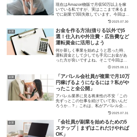
現在はAmazon物販で月収50万以上を稼
いでいる私ですが、実はここまで来るま
でに副業で3回失敗しています。今回は
「なぜ稼げなかったのか？」「どうやっ
2025.07.30
て、今稼げるようになったのか？」とい
うリアルな体験談をお話しします。以前
お金を作る方法(借りる以外で)5
副業
の私と同じように、...
選！仕入れや外注費・広告費など
運転資金に活用しよう
何か新しく事業を始めようと思った時、
運転資金として少しでも手元にお金があ
った方が良いですよね。そこで今回は、
無料で出来るお金を作る方法として5つご
2025.06.11
紹介します。お金を作ると言えば、キャ
ッシングなどでお金を借りることも可能
「アパレル会社員が複業で月10万
副業
ですが手数料がかかるこ...
円稼げるようになるには？私がや
ったこと全公開」
アパレル業界に見る将来性の不安「この
先ずっとこの仕事を続けていて良いんだ
ろうか...？」これは、私がアパレル企業
に勤めていた時にふと頭をよぎった言葉
2025.07.31
です。ちょうどその頃、昇給してもたっ
た1000円っていう衝撃の話を先輩から聞
「会社員が副業を始めるための5
副業
いたばかりで。。...
ステップ｜まずはこれだけやれば
OK」