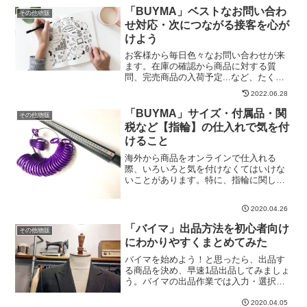
えお金もかかりますし梱包の手間も少し
「BUYMA」ベストなお問い合わ
その他物販
はあるわけで、続けていく...
せ対応・次につながる接客を心が
けよう
お客様から毎日色々なお問い合わせが来
ます。在庫の確認から商品に対する質
問、完売商品の入荷予定...など、たくさ
んのお問い合わせがくるものですが、聞
2022.06.28
かれたことに答えるだけで終わっていま
せんか？聞かれたことに答えるのは最低
「BUYMA」サイズ・付属品・関
その他物販
限必要なことですが、受...
税など【指輪】の仕入れで気を付
けること
海外から商品をオンラインで仕入れる
際、いろいろと気を付けなくてはいけな
いことがあります。特に、指輪に関して
はサイズや付属品、関税に気を付けまし
ょう。海外のサイズと日本のサイズは違
2020.04.26
いますし、同じブランドでも商品によっ
てサイズ感が違ってきます。...
「バイマ」出品方法を初心者向け
その他物販
にわかりやすくまとめてみた
バイマを始めよう！と思ったら、出品す
る商品を決め、早速1品出品してみましょ
う。バイマの出品作業では入力・選択す
る欄がいくつもあるのですが、最低限入
力すべき箇所を解説します。最初は時間
2020.04.05