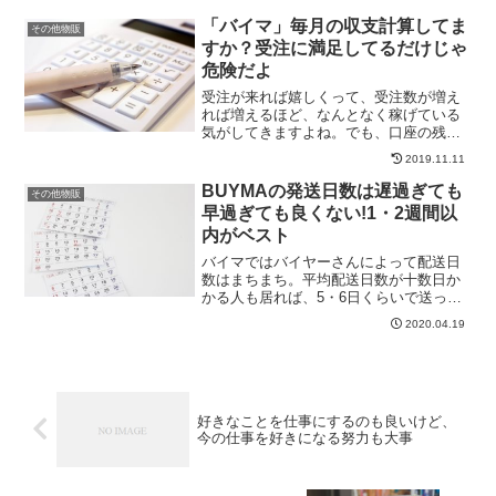
がかかるかもしれませんが、慣れればあ
「バイマ」毎月の収支計算してま
っという間に出品できる...
その他物販
すか？受注に満足してるだけじゃ
危険だよ
受注が来れば嬉しくって、受注数が増え
れば増えるほど、なんとなく稼げている
気がしてきますよね。でも、口座の残高
を見てみると、あまり変わってない...な
2019.11.11
んでだろう？どんぶり勘定で計算して受
注に満足していると、こんなことが起こ
BUYMAの発送日数は遅過ぎても
その他物販
るんですよね。バイマ...
早過ぎても良くない!1・2週間以
内がベスト
バイマではバイヤーさんによって配送日
数はまちまち。平均配送日数が十数日か
かる人も居れば、5・6日くらいで送って
いる人も居ますし、在庫を持っている人
2020.04.19
なら1日2日で送っている人がほとんど。
あまり遅すぎると受注につながらないん
じゃないか...とい...
好きなことを仕事にするのも良いけど、
今の仕事を好きになる努力も大事