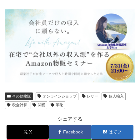
その他物販
オンラインショップ
レザー
個人輸入
税金計算
関税
革靴
シェアする
X
Facebook
はてブ