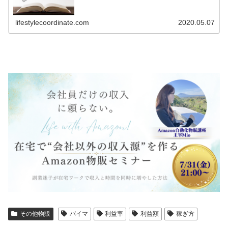
す。私も、バイマを始めたばかりの頃は日報はおろか、月
報すら全く書いていませんでした。当...
lifestylecoordinate.com
2020.05.07
その他物販
バイマ
利益率
利益額
稼ぎ方