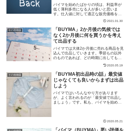
バイマを始めたばかりの頃は、利益率が
低く薄利多売になる人が多いと思いま
す。仕入値に対して適正な販売価格を付
けていなかったり、関税や消費税など税
2021.01.30
金の計算が間違っていて利益が少なくな
ってしまうこともあるかと思います。受
「BUYMA」2か月後の気候では
その他物販
注数をこなし、販売に慣れて...
なく2か月後に何を買うかを考え
て出品する
バイマでは大体2か月後に売れる商品を見
込んで出品していきます。季節もの以外
のものであれば、どの時期に出しても良
いので、あまり関係ないんですけどね。
2020.05.19
なので、例えばサンダルや水着やTシャツ
などの季節ものは売れる2か月前に出品し
「BUYMA初出品時の話」最安値
その他物販
ていくべき。夏が来...
じゃなくても良いからまずは出品
しよう
バイマではいろんなやり方があります
が、よく言われるのが「最安値で出品し
ましょう」です。私も、バイマを始めた
ばかりの頃、いろんな人のブログやメル
マガを読んでは「バイマは最安値で出品
しないといけないのか...」そう思ってい
ました。でも、いざ最安...
2020.05.21
「バイマ（BUYMA)」悪い評価を
その他物販