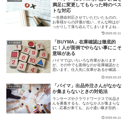
満足に変更してもらった時のベス
トな対応
一生懸命対応させていただいたものの、
お客様からの評価が低い...そんな時はが
っかりして落ち込んでしまいますよね。
こんなに頑張ったのに何がダメだったの
2020.02.11
かなって。でも、理由もなく付けられた
悪い評価は、実はそんなに落ち込む必要
「BUYMA」在庫確認は徹底的
その他物販
はありません。なぜな...
に！人が面倒でやらない事にこそ
意味がある
バイマではいろいろな作業があります
が、その中でも面倒なのが在庫確認かと
思います。仕入先に在庫があるか確認
し、買い付けOKならそのまま出品し、買
2020.03.23
い付け不可なら非公開にする作業です
ね。バイマは2週間ごとに自動的にリクエ
「バイマ」出品外注さんがなかな
その他物販
スト受付になる仕様なので、...
か集まらないときの対処法
ランサーズやクラウドワークスで出品さ
んを募集するも、なかなか人が集まらな
い...応募が来ても、お小遣い稼ぎ目的な
どで、本気で仕事をする気がない人ばか
り...そんな状況が続いたら疲れちゃいま
2020.04.11
すよね。バイマの出品外注さんが集まら
ないのには必ず原...