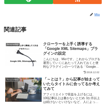
Mio
関連記事
クローラーを上手く誘導する
Amazon物販
「Google XML Sitemaps」プラ
グインの設定
こんにちは、Mioです。これからブログを
運営していくにあたって入れておくと便
利なプラグインの一つである「Google
XML Sitemaps」をご紹介します。新しい
2018.12.02
記事を投稿したり、更新するとクローラ
ーが巡回してブログを見てくれますが巡
「～とは？」から記事が始まって
Amazon物販
回...
いたらタイトルに合ってるか考え
てみて
アフィリエイトで収益を上げるには、
100記事以上は書かないとだめ 3か月以上
は続けないといけないなど、人によって
いろんな指標があります。具体的な指標