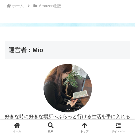
ホーム
Amazon物販
運営者：Mio
好きな時に好きな場所へふらっと行ける生活を手に入れる
ためPC1台で起業。
ホーム
検索
トップ
サイドバー
海外旅行が大好きで30ヵ国は訪れました！