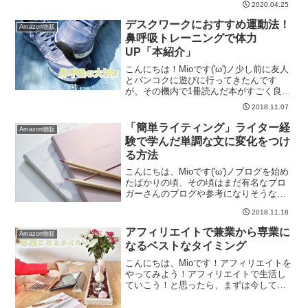
2020.04.25
で、特に目安にしたいのがアナリティク
スの「直帰率」と「滞在時間」です。直
デスクワークにおすすめ運動法！
Amazon物販
帰率は低ければ低い...
鼻呼吸トレーニングで体力
UP「本紹介」
こんにちは！Mioです('ω')ノ少し前に友人
とバンコクに遊びに行ってきたんです
が、その機内で1冊読んだ本がすごく良か
ったのでご紹介したいと思います💡それ
2018.11.07
が、鼻呼吸のトレーニングを取り入れる
というちょっと変わった本なんですが集
「簡単ライティング」ライター経
Amazon物販
中力アップに良...
験で学んだ単調な文に変化をつけ
る方法
こんにちは、Mioです('ω')ノブログを始め
たばかりの頃、その頃はまだ有名なブロ
ガーさんのブログや参考になりそうなサ
イトも知らず...とりあえずただ記事を書
2018.11.18
き続ける日々でした( ..)φ1000文字くらい
の短い文を書くのにもめちゃくちゃ時...
アフィリエイトで兼業から専業に
Amazon物販
なるベストなタイミング
こんにちは、Mioです！アフィリエイトを
やってみよう！アフィリエイトで生活し
ていこう！と思ったら、まずは今してい
る仕事をしつつ空いた時間を使って兼業
という形で取り組む人がほとんどかと思