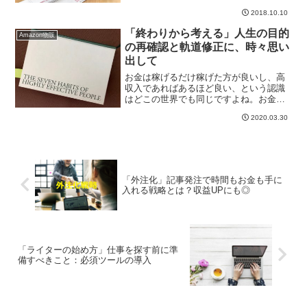
います。その後、段々軌道に乗ってきた
2018.10.10
ら専業へと移行する人...
「終わりから考える」人生の目的
Amazon物販
の再確認と軌道修正に、時々思い
出して
お金は稼げるだけ稼げた方が良いし、高
収入であればあるほど良い、という認識
はどこの世界でも同じですよね。お金は
あるに越したことは無い、と。フリーラ
2020.03.30
ンスの場合は特に、会社員と違って稼げ
る額がある程度決まっているわけではあ
りません。自分次第で、事...
「外注化」記事発注で時間もお金も手に
入れる戦略とは？収益UPにも◎
「ライターの始め方」仕事を探す前に準
備すべきこと：必須ツールの導入