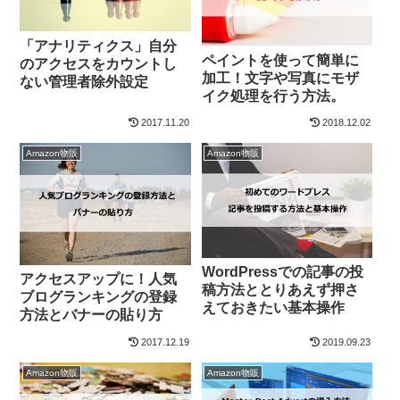
「アナリティクス」自分
ペイントを使って簡単に
のアクセスをカウントし
加工！文字や写真にモザ
ない管理者除外設定
イク処理を行う方法。
2017.11.20
2018.12.02
Amazon物販
Amazon物販
WordPressでの記事の投
アクセスアップに！人気
稿方法ととりあえず押さ
ブログランキングの登録
えておきたい基本操作
方法とバナーの貼り方
2017.12.19
2019.09.23
Amazon物販
Amazon物販