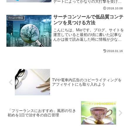
デートによってかなりの大打撃を受けた
人は多いですしアフィリ界にも衝撃が走
2018.10.08
りました。今までもアップデートはもち
ろんありましたが、健康ジャンルのサイ
サーチコンソールで低品質コンテ
Amazon物販
ト・健康をテ...
ンツを見つける方法
こんにちは、Mioです。ブログ、サイトを
運営していると最初の頃に書いた記事な
んかは後で読み返した時に情報が少なく
中身が薄い記事だったりキーワードが盛
り込まれていなかったり...記事自体必要
2018.01.16
ないこともあります。そういった記事を
見つけたら必要が...
TVや電車内広告のコピーライティングを
アフィサイトにも取り入れよう
「フリーランスにおすすめ」風邪の引き
初めを1日で治す冬の自己管理