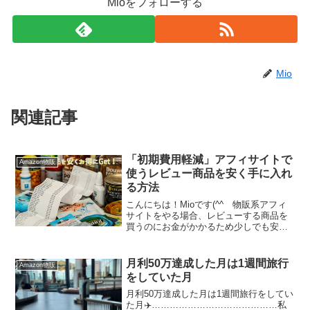
Mioをフォローする
Mio
関連記事
「初期費用軽減」アフィサイトで
Amazon物販
使うレビュー商品を安く手に入れ
る方法
こんにちは！Mioです(^^ゞ物販系アフィ
サイトをやる場合、レビューする商品を
買うのにお金がかかるため少しでも安く
手に入れられないかな？と思う人は多い
と思います💡最初にけっこうガッツリお
金がかかると、ちょっと厳しいですよね
月利50万達成した月は1週間旅行
Amazon物販
(;'∀')特に、...
をしていた月
月利50万達成した月は1週間旅行をしてい
た月✈️……………………………………私