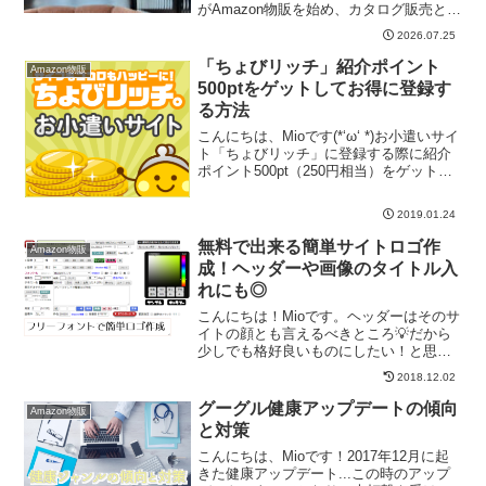
がAmazon物販を始め、カタログ販売とい
う手法で月利50万を突破した月は、1週間
2026.07.25
旅行に出かけていた月🧳旅行中は自分の
作業は一切なく、パソコンを触ることす
「ちょびリッチ」紹介ポイント
Amazon物販
らなかっ...
500ptをゲットしてお得に登録す
る方法
こんにちは、Mioです(*‘ω‘ *)お小遣いサイ
ト「ちょびリッチ」に登録する際に紹介
ポイント500pt（250円相当）をゲットす
る方法についてご紹介したいと思いま
す。※1pt＝0.5円換算色々なポイントサ
2019.01.24
イトがありますが、ちょびリッチはズ...
無料で出来る簡単サイトロゴ作
Amazon物販
成！ヘッダーや画像のタイトル入
れにも◎
こんにちは！Mioです。ヘッダーはそのサ
イトの顔とも言えるべきところ💡だから
少しでも格好良いものにしたい！と思う
人も多いのでは？('ω')ノ素敵なヘッダーに
2018.12.02
なったらその分愛着もわきますよね✨で
も、プロに頼むのであればそれなりにお
グーグル健康アップデートの傾向
Amazon物販
金もかかって...
と対策
こんにちは、Mioです！2017年12月に起
きた健康アップデート...この時のアップ