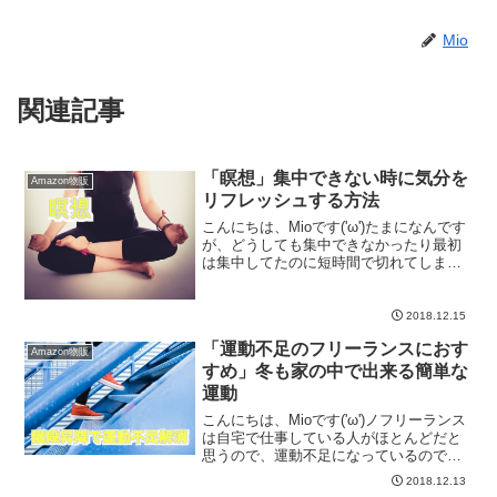
Mio
関連記事
「瞑想」集中できない時に気分を
Amazon物販
リフレッシュする方法
こんにちは、Mioです('ω')たまになんです
が、どうしても集中できなかったり最初
は集中してたのに短時間で切れてしまっ
て集中できなくなることがあります💦そ
の度に、ちょっと席を立って体を動かし
てみたり気分転換をしようと試みるのが
2018.12.15
大抵失敗に終わ...
「運動不足のフリーランスにおす
Amazon物販
すめ」冬も家の中で出来る簡単な
運動
こんにちは、Mioです('ω')ノフリーランス
は自宅で仕事している人がほとんどだと
思うので、運動不足になっているのでは
ないでしょうか❓それでなくても、冬は寒
2018.12.13
いし外に出るのもおっくうになりますよ