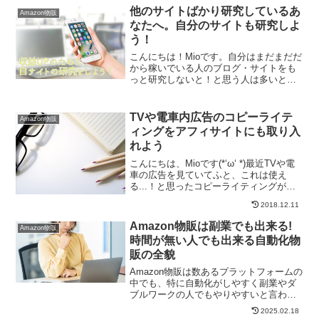
ね...⛄でも冬は冷えから免疫力が落ちや
他のサイトばかり研究しているあ
Amazon物販
すく、風...
なたへ。自分のサイトも研究しよ
う！
こんにちは！Mioです。自分はまだまだだ
から稼いでいる人のブログ・サイトをも
っと研究しないと！と思う人は多いと思
うのですが、他の人の研究だけをしてい
てはいけません。自分のブログやサイト
に何をどう生かせるか？を考えることが
TVや電車内広告のコピーライテ
Amazon物販
大切ですし、過去記事...
ィングをアフィサイトにも取り入
れよう
こんにちは、Mioです(*‘ω‘ *)最近TVや電
車の広告を見ていてふと、これは使え
る...！と思ったコピーライティングがあ
りました💡色々な広告で目にするコピー
2018.12.11
ライティングは、特定の人に向けたメッ
セージが隠れています。そのメッセージ
Amazon物販は副業でも出来る!
Amazon物販
が何なの...
時間が無い人でも出来る自動化物
販の全貌
Amazon物販は数あるプラットフォームの
中でも、特に自動化がしやすく副業やダ
ブルワークの人でもやりやすいと言われ
ています。その理由としては、やはり
2025.02.18
FBAというAmazonが販売から顧客対応ま