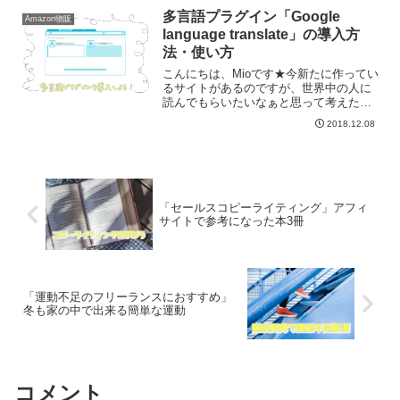
でしてくれるサービスがあるからです。
多言語プラグイン「Google
Amazon物販
FBAは大口...
language translate」の導入方
法・使い方
こんにちは、Mioです★今新たに作ってい
るサイトがあるのですが、世界中の人に
読んでもらいたいなぁと思って考えた結
果多言語プラグインを導入することにし
2018.12.08
ました💡多言語プラグインも色々ありま
すが、世界100か国の言語に対応していて
簡単に使えるプラ...
「セールスコピーライティング」アフィ
サイトで参考になった本3冊
「運動不足のフリーランスにおすすめ」
冬も家の中で出来る簡単な運動
コメント