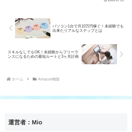
2026.07.15
に申し訳ない気持ちに押し潰されそ
う…。これが会社員時代の私でした🥹そ
してこれは私だけじゃな...
パソコン1台で月10万円稼ぐ！未経験でも
出来たリアルなステップとは
スキルなしでもOK！未経験からフリーラ
ンスになるための最短ルートと3ヶ月計画
ホーム
Amazon物販
運営者：Mio