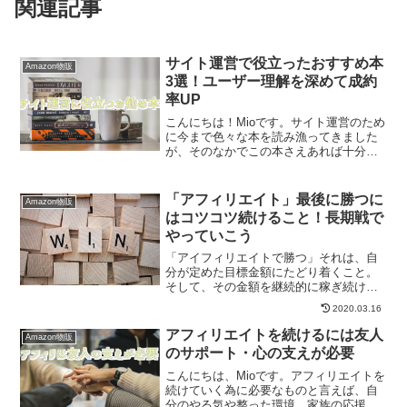
関連記事
サイト運営で役立ったおすすめ本
Amazon物販
3選！ユーザー理解を深めて成約
率UP
こんにちは！Mioです。サイト運営のため
に今まで色々な本を読み漁ってきました
が、そのなかでこの本さえあれば十分！
と思えるような本があります。そこで今
回は、特に役立ったおすすめの本を3冊厳
選してご紹介したいと思います。この3冊
「アフィリエイト」最後に勝つに
Amazon物販
があれば、他の本...
はコツコツ続けること！長期戦で
やっていこう
「アイフィリエイトで勝つ」それは、自
分が定めた目標金額にたどり着くこと。
そして、その金額を継続的に稼ぎ続ける
状態のことです。この状態までいく人は
2020.03.16
一体どれくらい居るんでしょうか...多分
アフィリエイター全体のうちのほんの一
アフィリエイトを続けるには友人
Amazon物販
握りかと思います。度...
のサポート・心の支えが必要
こんにちは、Mioです。アフィリエイトを
続けていく為に必要なものと言えば、自
分のやる気や整った環境、家族の応援...