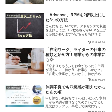
など色々あると思うんですが私にとって
は友人のサポートがとても重要だと思い
ました。他の人の話を聞くと、ブロガー
「Adsense」RPMを2倍以上にし
になることやアフ...
Amazon物販
た3つの方法
こんにちは、Mioです。アドセンスで収益
を上げるには、PV数を稼ぐかRPMを上げ
る必要があります💡どちらも高ければそ
のほうが良いんですが、どちらかを取る
しかないのであればRPMを上げるほうが
2018.09.30
難しくないと思います。というのも、い
「在宅ワーク」ライターの仕事の
くつかのポイン...
Amazon物販
種類と始め方！副業からの本業に
も◎
「今よりももう少しお金があったら生活
が潤うのに...何か良い仕事ないかな？」
「在宅で仕事がしたいから、何か始めて
いずれ本業にして稼ぎたい！」そんな方
2021.02.10
にはライターのお仕事がおすすめです。
在宅でできる仕事はいろいろあります
体調不良でも罪悪感が消えなかっ
Amazon物販
が、このブログでご紹介...
たあの頃
申し訳ない気持ちで いっぱいだった🥺 前
日から体調が優れなくてめまいがするし
足元はフラフラ。早退して病院に行った
ら貧血って言われた。 体調が優れないの