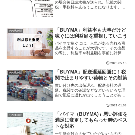
の場合後日請求書が送られ、記載の関
税・手数料を支払うことになります。封
筒には請求書とともにコンビニで支払い
可能な払込票や金融機関で支払い可能な
振込用紙が入っているのですが、クレジ
ット払いも可能です。...
「BUYMA」利益率も大事だけど
その他物販
稼ぐには利益額を重視していこう
バイマで稼ぐには、人気がある売れる商
品を出品することが大切です。その出品
の際に、利益率や利益額を事前に計算し
て出品することになりますが、利益率ば
かり重視している人が多いのかなと思い
2020.05.16
ます。利益率も利益額も高いに越したこ
「BUYMA」配送遅延回避に！税
とはないですが、まだバイ...
その他物販
関で止まりやすい荷物とその対策
買い付け先の出荷遅れ、配送会社の遅
延、税関での確認などなどいろいろな理
由で配送に遅れが出てしまうことがあり
ます。どれもこちらバイヤー側ではどう
にもコントロールできない部分ではあり
2021.01.03
ますが、税関で止まりやすい荷物には必
「バイマ（BUYMA)」悪い評価を
ず理由があります。そしてそ...
その他物販
満足に変更してもらった時のベス
トな対応
一生懸命対応させていただいたものの、