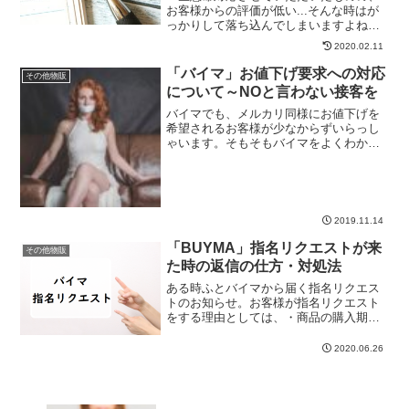
お客様からの評価が低い...そんな時はが
っかりして落ち込んでしまいますよね。
こんなに頑張ったのに何がダメだったの
2020.02.11
かなって。でも、理由もなく付けられた
悪い評価は、実はそんなに落ち込む必要
「バイマ」お値下げ要求への対応
その他物販
はありません。なぜな...
について～NOと言わない接客を
バイマでも、メルカリ同様にお値下げを
希望されるお客様が少なからずいらっし
ゃいます。そもそもバイマをよくわかっ
てない方でメルカリと似た感じだと思っ
ている、バイヤーによって値段設定が全
然違うのでとりあえず安くならないか聞
いてみる、など理由はさま...
2019.11.14
「BUYMA」指名リクエストが来
その他物販
た時の返信の仕方・対処法
ある時ふとバイマから届く指名リクエス
トのお知らせ。お客様が指名リクエスト
をする理由としては、・商品の購入期限
が切れて出品ページから購入できない・
在庫がない商品だけどどうしても欲し
2020.06.26
い・出品されてない商品を探してほしい
などいろいろあります。この...