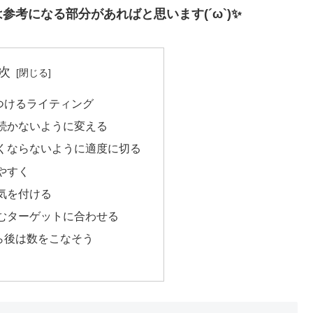
考になる部分があればと思います(´ω`)✨
次
つけるライティング
続かないように変える
くならないように適度に切る
やすく
気を付ける
むターゲットに合わせる
ら後は数をこなそう