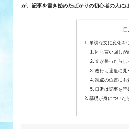
が、記事を書き始めたばかりの初心者の人には参
目
単調な文に変化を
同じ言い回しが
文が長ったらし
改行も適度に見
読点の位置にも
口調は記事を読
基礎が身についた