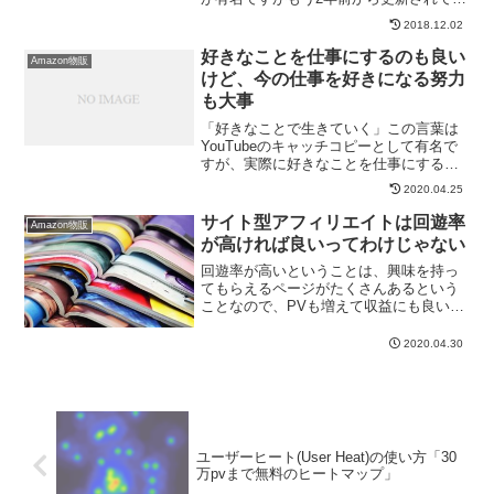
ないので「Easy Table of Contents」を導
2018.12.02
入してみました('ω')ノ今回は、その設定...
好きなことを仕事にするのも良い
Amazon物販
けど、今の仕事を好きになる努力
も大事
「好きなことで生きていく」この言葉は
YouTubeのキャッチコピーとして有名で
すが、実際に好きなことを仕事にする生
活は、誰もが憧れることですよね。そし
2020.04.25
て、今の時代はそれを実現させることは
そんなに難しくありません。Youtuberも
サイト型アフィリエイトは回遊率
Amazon物販
そうですが...
が高ければ良いってわけじゃない
回遊率が高いということは、興味を持っ
てもらえるページがたくさんあるという
ことなので、PVも増えて収益にも良い影
響をもたらしてくれます。訪問者が何ペ
ージも記事を読んでくれるような高い回
2020.04.30
遊率であれば、その分良いような気がし
てしまいます。確かに、...
ユーザーヒート(User Heat)の使い方「30
万pvまで無料のヒートマップ」