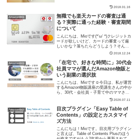
日付の表示がないほうが良い場合があり
ます。ワードプレスであれば、簡単に日
2018.01.16
付を非表示にすることが出来るので今回
無職でも楽天カードの審査は通
はその設定についてご...
Amazon物販
る？実際に通った経験・審査期間
について
こんにちは、Mioです(*‘ω‘ *)クレジットカ
ードが欲しいけど、カードの審査って厳
しいかな？落ちたらどうしよう？そんな
人は、持っている人が多く審査も比較的
2018.12.24
緩いと言われてる楽天カードを作ろうと
思うはず。でも、楽天カードであっても
「在宅で、好きな時間に」30代会
Amazon物販
「無職でも...
社員ママが選んだAmazon物販と
いう副業の選択肢
こんにちは、Mioです☺︎今日は、私が運営
するAmazon物販講座の受講生さんの中か
ら、30代・会社員・子育て中のママさん
にインタビューをさせていただいたの
2026.07.11
で、そのリアルな声をシェアしたいと思
います。この方は、講座を受け始めて5ヶ
目次プラグイン「Easy Table of
Amazon物販
月で月利1...
Contents」の設定とカスタマイ
ズ方法
こんにちは！Mioです。目次用プラグイン
と言えば、Table of Contents Plusのほう
が有名ですがもう2年前から更新されてい