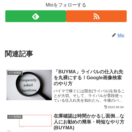
Mioをフォローする
Mio
関連記事
「BUYMA」ライバルの仕入れ先
その他物販
を丸裸にする！Google画像検索
のやり方
バイマで稼ぐには競合(ライバル)を知るこ
とが大切。そして、ライバルが普段使っ
ている仕入れ先を知れたら、今後のバイ
マ活動が有利になります。ベテランバイ
2022.06.04
ヤーが出品してる商品なら、そう簡単に
仕入れ先はわからないんじゃないの...？
在庫確認は時間かかるし面倒…な
その他物販
と思うかもしれま...
人にお勧めの簡単・時短なやり方
(BUYMA)