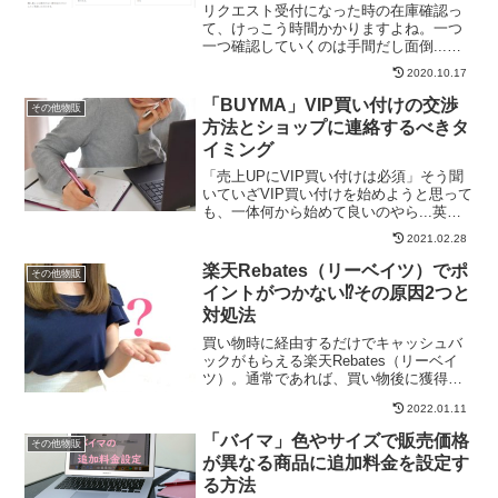
リクエスト受付になった時の在庫確認っ
て、けっこう時間かかりますよね。一つ
一つ確認していくのは手間だし面倒...出
品数が多ければなおのことかと思いま
2020.10.17
す。それでも評価(買い付け成功率)を下げ
たくなければ、できるだけ在庫確認はこ
「BUYMA」VIP買い付けの交渉
その他物販
まめにやった方が良...
方法とショップに連絡するべきタ
イミング
「売上UPにVIP買い付けは必須」そう聞
いていざVIP買い付けを始めようと思って
も、一体何から始めて良いのやら...英語
が出来ないからなぁと不安に思うことも
2021.02.28
あるかもしれません。また、ショップに
メールを送ってみたものの返信が無い、
楽天Rebates（リーベイツ）でポ
その他物販
VIP割引が...
イントがつかない⁉その原因2つと
対処法
買い物時に経由するだけでキャッシュバ
ックがもらえる楽天Rebates（リーベイ
ツ）。通常であれば、買い物後に獲得予
定ポイントが追加され、後日ポイントが
2022.01.11
もらえることになりますが...まれに、い
つまで経ってもポイントがつかないこと
「バイマ」色やサイズで販売価格
その他物販
があります。「...
が異なる商品に追加料金を設定す
る方法