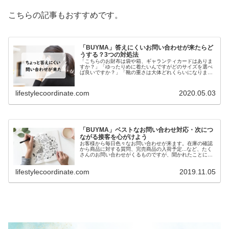
こちらの記事もおすすめです。
「BUYMA」答えにくいお問い合わせが来たらど
うする？3つの対処法
「こちらのお財布は袋や箱、ギャランティカードはありま
すか？」「ゆったりめに着たいんですがどのサイズを選べ
ば良いですか？」「靴の重さは大体どれくらいになります
か？」こういったお問い合わせがたまにあります。仕入れ
先や公式サイトに記載がない......
lifestylecoordinate.com
2020.05.03
「BUYMA」ベストなお問い合わせ対応・次につ
ながる接客を心がけよう
お客様から毎日色々なお問い合わせが来ます。在庫の確認
から商品に対する質問、完売商品の入荷予定...など、たく
さんのお問い合わせがくるものですが、聞かれたことに答
えるだけで終わっていませんか？聞かれたことに答えるの
は最低限必要なことですが、受...
lifestylecoordinate.com
2019.11.05