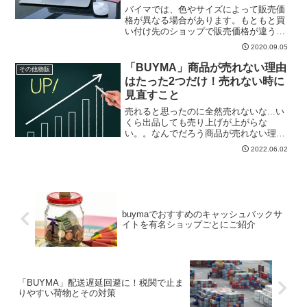
バイマでは、色やサイズによって販売価
格が異なる場合があります。もともと買
い付け先のショップで販売価格が違う、
色やサイズによって買い付け先が変わる
2020.09.05
為に販売価格が変わってくる場合などで
すね。こういった時は、バイマの出品ペ
「BUYMA」商品が売れない理由
その他物販
ージで簡単に設定すること...
はたった2つだけ！売れない時に
見直すこと
売れると思ったのに全然売れないな...い
くら出品しても売り上げが上がらな
い。。なんでだろう商品が売れない理由
はいろいろあるのかな、と考えがちです
2022.06.02
が実はたったの2つしかありません。それ
は、1.販売価格が適正ではない2.そもそも
需要のない商品を...
buymaでおすすめのキャッシュバックサ
イトを有名ショップごとにご紹介
「BUYMA」配送遅延回避に！税関で止ま
りやすい荷物とその対策