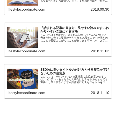
もなるべく多い方が良い。でも、まだ始めたばかりだから
なかなか速く書けないしあまり文字数も増やせない...つい
途中で止まってしまい手が進...
lifestylecoordinate.com
2018.09.30
「読まれる記事の書き方」見やすい読みやすいわ
かりやすい文章にする方法
こんにちは！Mioです。読まれる記事ってどんな記事？と
考えた時に色々な要素が考えられると思うのですが基本的
なことで見落としがちなことがあります💡それが、文字の
選び方です。見やすくて読みやすくてわかりやすい文章に
するには、構成も大事なのですが...
lifestylecoordinate.com
2018.11.03
SEO的に良いタイトルの付け方と検索順位を下げ
ないための注意点
こんにちは、Mioです('ω')ノ検索結果で上位表示させるに
は、コンテンツももちろん大事だけどタイトルもとっても
重要！と良く言われますが具体的にどんなタイトルをつけ
れば良いのか悩みませんか？私もブログを始めて3年くら
い経ちますが、最初は全く...
lifestylecoordinate.com
2018.11.10