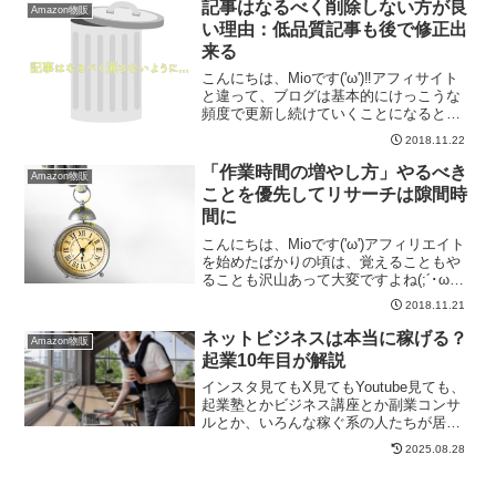
記事はなるべく削除しない方が良
に記事を書くのが...
Amazon物販
い理由：低品質記事も後で修正出
来る
こんにちは、Mioです('ω')‼アフィサイト
と違って、ブログは基本的にけっこうな
頻度で更新し続けていくことになると思
うので気づけば膨大な数の記事が溜まっ
2018.11.22
たりします💡その中で、「あーこれは低
品質な記事だな...」と思うものも出てく
「作業時間の増やし方」やるべき
Amazon物販
るものです...
ことを優先してリサーチは隙間時
間に
こんにちは、Mioです('ω')アフィリエイト
を始めたばかりの頃は、覚えることもや
ることも沢山あって大変ですよね(;´･ω･)
💦作業時間が一番大事って言うけれど、
2018.11.21
でもその前に少しは調べないと何から始
めて良いのかわからないし...調べ始めた
ネットビジネスは本当に稼げる？
Amazon物販
ら...
起業10年目が解説
インスタ見てもX見てもYoutube見ても、
起業塾とかビジネス講座とか副業コンサ
ルとか、いろんな稼ぐ系の人たちが居て
たくさんの情報がありますよね。で、ネ
2025.08.28
ット系のビジネスって本当に稼げるのか
な...？そもそもたくさんあり過ぎてどれ
を選べば良い...