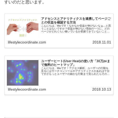
すいのだと思います。
アドセンスとアナリティクスを連携してページご
との収益を確認する方法
こんにちは、Mioです！なかなか収益が伸びないなぁ...と思
うことはないですか？収益が伸びない理由の一つに、どの
ページがどれくらい稼いでいるか把握できていないことが
あります💡収益を生み出してくれるページは全体の約1割
ほどと言われたりしますが...
lifestylecoordinate.com
2018.11.01
ユーザーヒート(User Heat)の使い方「30万pvま
で無料のヒートマップ」
こんにちは、Mioです！アクセス解析、ユーザーの行動を
見るにはサーチコンソールやアナリティクスがあれば十分
ですがもっとユーザーの細かな行動まで見られたらその分
記事やサイト改善につながります✨そこで、今回ご紹介し
たいのがユーザーヒートです('...
lifestylecoordinate.com
2018.10.13