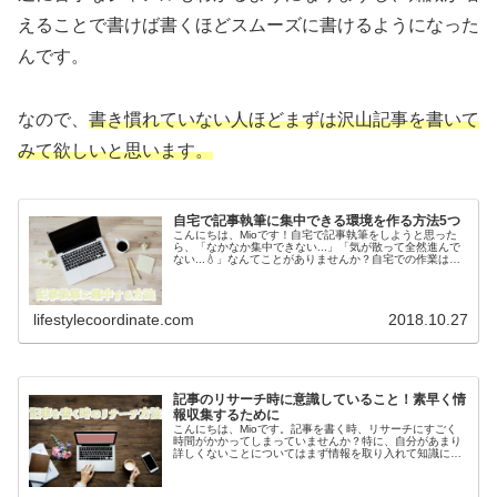
えることで書けば書くほどスムーズに書けるようになった
んです。
なので、
書き慣れていない人ほどまずは沢山記事を書いて
みて欲しいと思います。
自宅で記事執筆に集中できる環境を作る方法5つ
こんにちは、Mioです！自宅で記事執筆をしようと思った
ら、「なかなか集中できない...」「気が散って全然進んで
ない...💧」なんてことがありませんか？自宅での作業は一
番落ち着きますし、集中さえすれば何時間でも記事が書け
る！と思うものですが実...
lifestylecoordinate.com
2018.10.27
記事のリサーチ時に意識していること！素早く情
報収集するために
こんにちは、Mioです。記事を書く時、リサーチにすごく
時間がかかってしまっていませんか？特に、自分があまり
詳しくないことについてはまず情報を取り入れて知識に変
えるというところから始めないといけないので...けっこう
な時間がかかります(;´･...