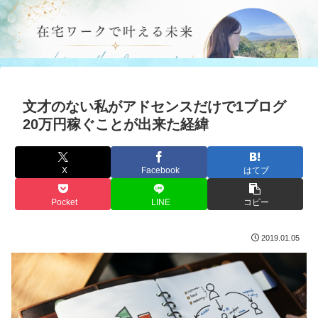
文才のない私がアドセンスだけで1ブログ
20万円稼ぐことが出来た経緯
X
Facebook
はてブ
Pocket
LINE
コピー
2019.01.05