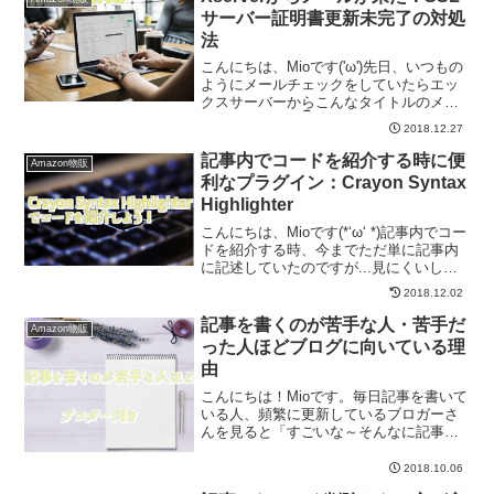
サーバー証明書更新未完了の対処
法
こんにちは、Mioです('ω')先日、いつもの
ようにメールチェックをしていたらエッ
クスサーバーからこんなタイトルのメー
ルが届きました👇「■重要■ SSLサーバー
2018.12.27
証明書(ドメイン名) 更新未完了のお知ら
せ」SSLサーバー証明書？更新未完
記事内でコードを紹介する時に便
Amazon物販
了？？...
利なプラグイン：Crayon Syntax
Highlighter
こんにちは、Mioです(*‘ω‘ *)記事内でコー
ドを紹介する時、今までただ単に記事内
に記述していたのですが...見にくいし初
心者からするとコピペ漏れがあるかもし
2018.12.02
れない‼と気づきました。そこで、もっと
見やすくてワンクリックでもコピペ出来
記事を書くのが苦手な人・苦手だ
Amazon物販
ない...
った人ほどブログに向いている理
由
こんにちは！Mioです。毎日記事を書いて
いる人、頻繁に更新しているブロガーさ
んを見ると「すごいな～そんなに記事書
くのが好きなんだろうな」と思う人は多
いと思います。きっと、好きだから続け
2018.10.06
られるんだろうなぁ...と💡確かに、本当